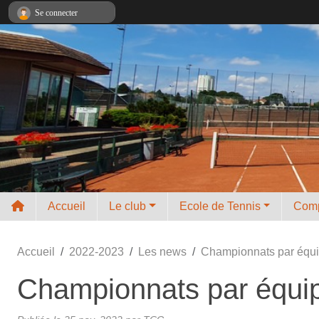
Panneau de gestion des cookies
Se connecter
Accueil
Le club
Ecole de Tennis
Comp
Accueil
2022-2023
Les news
Championnats par équipe
Championnats par équipe