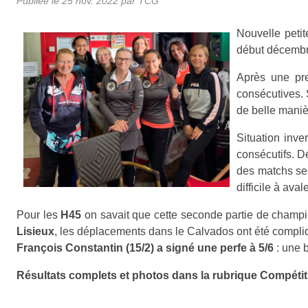
Publiée le
25 nov. 2022
par TCG
Nouvelle peti
début décembr
Après une pre
consécutives. 
de belle manièr
Situation inv
consécutifs. D
des matchs ser
difficile à avale
Pour les
H45
on savait que cette seconde partie de champio
Lisieux
, les déplacements dans le Calvados ont été compli
François Constantin (15/2) a signé une perfe à 5/6
: une b
Résultats complets et photos dans la rubrique Compéti