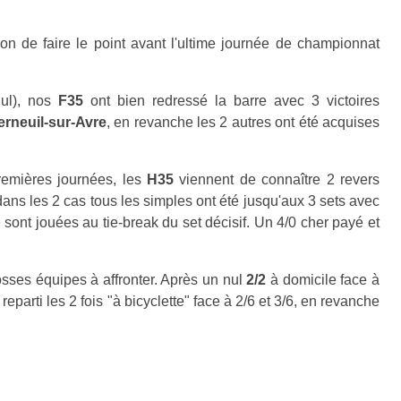
sion de faire le point avant l'ultime journée de championnat
nul), nos
F35
ont bien redressé la barre avec 3 victoires
Verneuil-sur-Avre
, en revanche les 2 autres ont été acquises
remières journées, les
H35
viennent de connaître 2 revers
dans les 2 cas tous les simples ont été jusqu'aux 3 sets avec
sont jouées au tie-break du set décisif. Un 4/0 cher payé et
osses équipes à affronter. Après un nul
2/2
à domicile face à
 reparti les 2 fois "à bicyclette" face à 2/6 et 3/6, en revanche