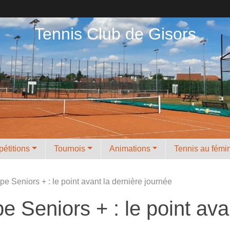
Tennis Club de Gisors
étitions
Tournois
Animations
Tennis au fémi
 Seniors + : le point avant la dernière journée
 Seniors + : le point avan