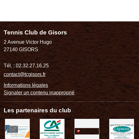
Tennis Club de Gisors
2 Avenue Victor Hugo
27140
GISORS
Tél. :
02.32.27.16.25
contact@tcgisors.fr
Informations légales
Signaler un contenu inapproprié
Les partenaires du club