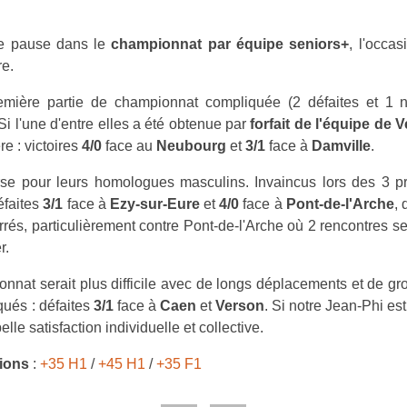
te pause dans le
championnat par équipe seniors+
, l'occa
e.
mière partie de championnat compliquée (2 défaites et 1 
Si l'une d'entre elles a été obtenue par
forfait de l'équipe de 
e : victoires
4/0
face au
Neubourg
et
3/1
face à
Damville
.
erse pour leurs homologues masculins. Invaincus lors des 3 p
éfaites
3/1
face à
Ezy-sur-Eure
et
4/0
face à
Pont-de-l'Arche
, 
rés, particulièrement contre Pont-de-l'Arche où 2 rencontres se 
r.
nnat serait plus difficile avec de longs déplacements et de gr
qués : défaites
3/1
face à
Caen
et
Verson
. Si notre Jean-Phi est
elle satisfaction individuelle et collective.
tions
:
+35 H1
/
+45 H1
/
+35 F1