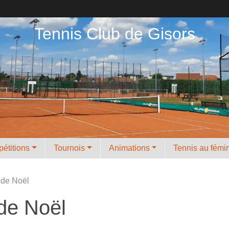
Tennis Club de Gisors
étitions
Tournois
Animations
Tennis au fémi
 de Noël
de Noël