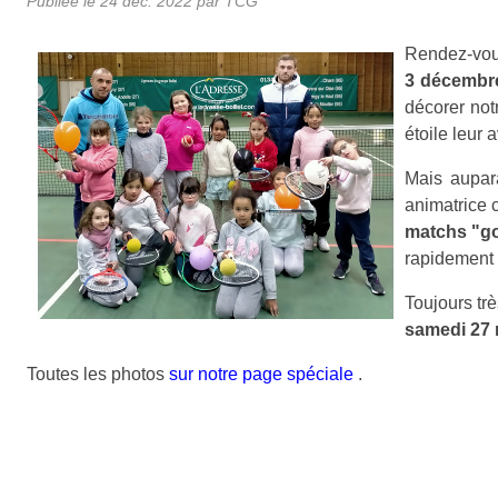
Publiée le
24 déc. 2022
par TCG
Rendez-vou
3 décembr
décorer notr
étoile leur 
Mais aupar
animatrice
matchs "go
rapidement 
Toujours trè
samedi 27 
Toutes les photos
sur notre page spéciale
.