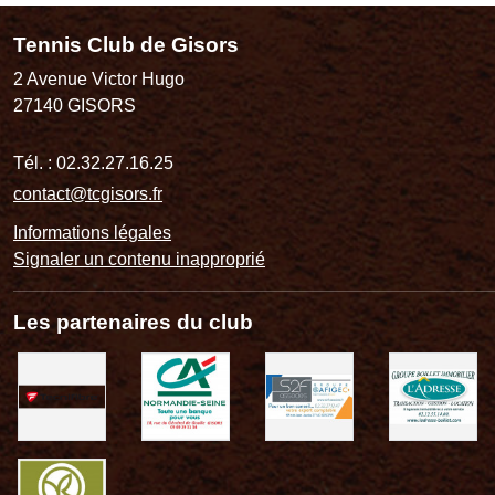
Tennis Club de Gisors
2 Avenue Victor Hugo
27140
GISORS
Tél. :
02.32.27.16.25
contact@tcgisors.fr
Informations légales
Signaler un contenu inapproprié
Les partenaires du club