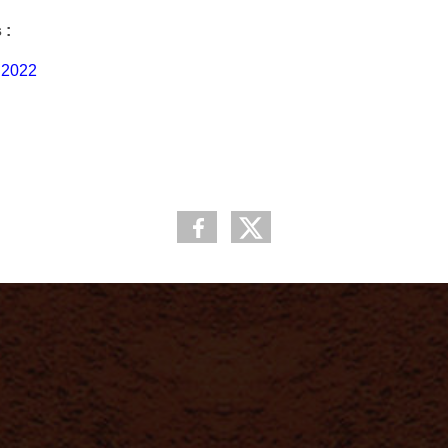
 :
t 2022