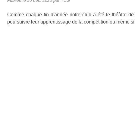
Publiée le
30 déc. 2022
par TCG
Comme chaque fin d'année notre club a été le théâtre d
poursuivre leur apprentissage de la compétition ou même si