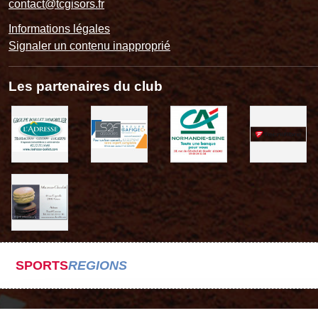
contact@tcgisors.fr
Informations légales
Signaler un contenu inapproprié
Les partenaires du club
SPORTS
REGIONS