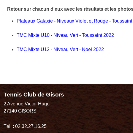
Retour sur chacun d'eux avec les résultats et les photos
Plateaux Galaxie - Niveaux Violet et Rouge - Toussain
TMC Mixte U10 - Niveau Vert - Toussaint 2022
TMC Mixte U12 - Niveau Vert - Noël 2022
Tennis Club de Gisors
2 Avenue Victor Hugo
27140
GISORS
Tél. :
02.32.27.16.25