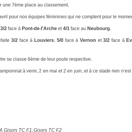
ur une 7ème place au classement.
avril pour nos équipes féminines qui ne comptent pour le momen
e
3/2
face à
Pont-de-l'Arche
et
4/1
face au
Neubourg
.
éfaite
3/2
face à
Louviers
,
5/0
face à
Vernon
et
3/2
face à
Ev
utre se classe 6ème de leur poule respective.
pionnat à venir, 2 en mai et 2 en juin, et à ce stade rien n'est
4
Gisors TC F1
Gisors TC F2