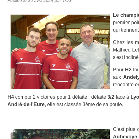
Publiée le
28 avril 2024
par TCG
Le champio
premier poin
qui tiennent
Chez les m
Mathieu Let
s'est inclin
Pour
H2
tou
aux
Andel
rencontre e
H4
compte 2 victoires pour 1 défaite : défaite
3/2
face à
Lyo
André-de-l'Eure
, elle est classée 3ème de sa poule.
C'est plus
Aubevoye