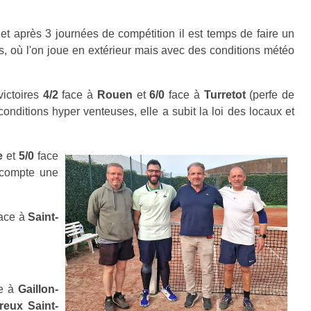
et après 3 journées de compétition il est temps de faire un
urs, où l'on joue en extérieur mais avec des conditions météo
victoires
4/2
face à
Rouen
et
6/0
face à
Turretot
(perfe de
conditions hyper venteuses, elle a subit la loi des locaux et
e
et
5/0
face
 compte une
ace à
Saint-
e à
Gaillon-
reux Saint-