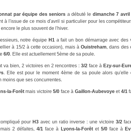
nnat par équipe des seniors
a débuté le
dimanche 7 avril
t à l'issue de ce mois d'avril si particulier pour les compétite
 encore le plus souvent de l'hiver.
essieurs, notre équipe
H1
a fait un bon démarrage avec des 
ellier à 15/2 à cette occasion), mais à
Ouistreham
, dans des 
ée
6/0
. Elle est actuellement 5ème de sa poule.
t va bien, 2 victoires en 2 rencontres :
3/2
face à
Ezy-sur-Eur
ys
. Elle est pour le moment 4ème de sa poule alors qu'elle
n moins que ses concurrentes.
ns-la-Forêt
mais victoire
5/0
face à
Gaillon-Aubevoye
et
4/1
f
 compliqué pour
H3
avec un ratio inverse : une victoire
3/2
fac
mais 2 défaites,
4/1
face à
Lyons-la-Forêt
et
5/0
face à
Ev