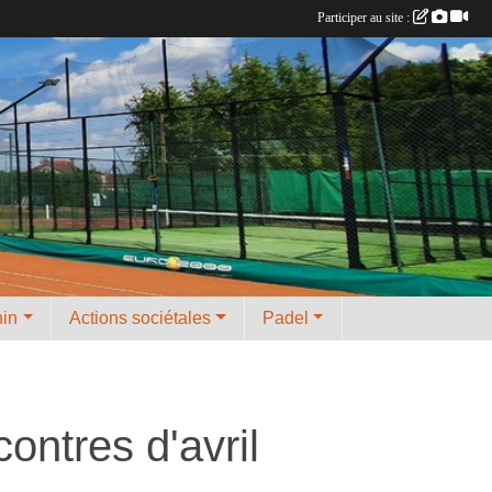
Participer au site :
nin
Actions sociétales
Padel
ntres d'avril