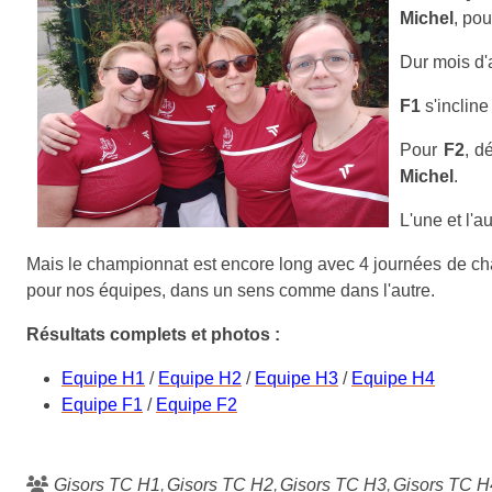
Michel
, po
Dur mois d'
F1
s'inclin
Pour
F2
, d
Michel
.
L'une et l'a
Mais le championnat est encore long avec 4 journées de cham
pour nos équipes, dans un sens comme dans l'autre.
Résultats complets et photos :
Equipe H1
/
Equipe H2
/
Equipe H3
/
Equipe H4
Equipe F1
/
Equipe F2
Gisors TC H1
Gisors TC H2
Gisors TC H3
Gisors TC H