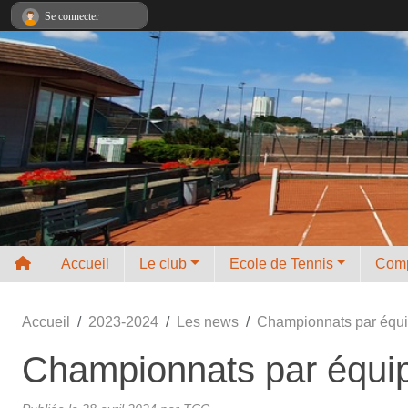
Panneau de gestion des cookies
Se connecter
Accueil
Le club
Ecole de Tennis
Comp
Accueil
2023-2024
Les news
Championnats par équip
Championnats par équipe