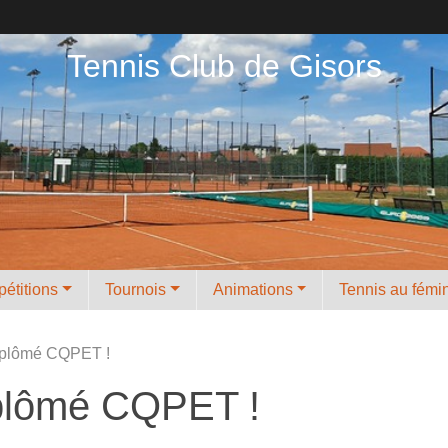
Tennis Club de Gisors
étitions
Tournois
Animations
Tennis au fémi
diplômé CQPET !
iplômé CQPET !