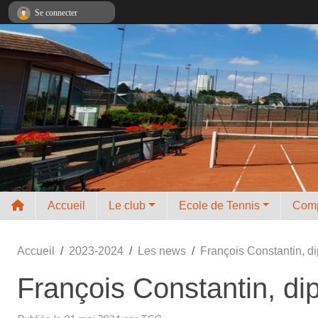
Panneau de gestion des cookies
Se connecter
Accueil
Le club
Ecole de Tennis
Comp
Accueil
2023-2024
Les news
François Constantin, 
François Constantin, d