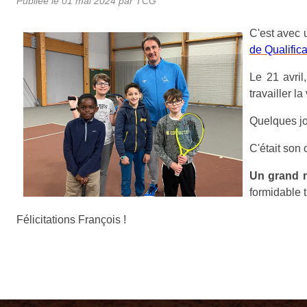
Publiée le
01 mai 2024
par TCG
C'est avec
de Qualific
Le 21 avril
travailler la
Quelques jou
C'était son 
Un grand m
formidable t
Félicitations François !