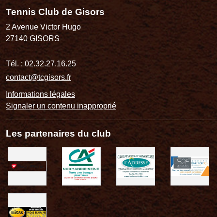
Tennis Club de Gisors
2 Avenue Victor Hugo
27140
GISORS
Tél. :
02.32.27.16.25
contact@tcgisors.fr
Informations légales
Signaler un contenu inapproprié
Les partenaires du club