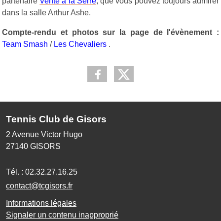
partenaire
Vente à la Serre
, que vous pouvez toujours admirer
dans la salle Arthur Ashe.
Compte-rendu et photos sur la page de l'évènement :
Team Smash
/
Les Chevaliers
.
Tennis Club de Gisors
2 Avenue Victor Hugo
27140
GISORS
Tél. :
02.32.27.16.25
contact@tcgisors.fr
Informations légales
Signaler un contenu inapproprié