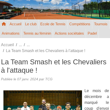
Panneau de gestion des cookies
Tennis Club de Gisors
Accueil
Le club
Ecole de Tennis
Compétitions
Tournois
Animations
Tennis au féminin
Actions sociétales
Padel
Accueil
La Team Smash et les Chevaliers à l'attaque !
La Team Smash et les Chevaliers
à l'attaque !
Publiée le
07 janv. 2024
par TCG
Le mois de
décembre a
marqué le
coup d'envoi