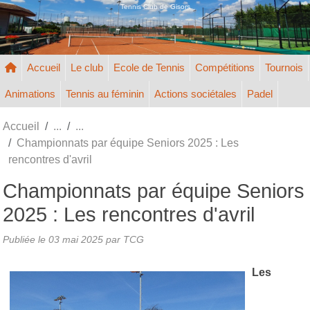
Panneau de gestion des cookies
Tennis Club de Gisors
Accueil
Le club
Ecole de Tennis
Compétitions
Tournois
Animations
Tennis au féminin
Actions sociétales
Padel
Accueil
Championnats par équipe Seniors 2025 : Les
rencontres d'avril
Championnats par équipe Seniors
2025 : Les rencontres d'avril
Publiée le
03 mai 2025
par TCG
Les