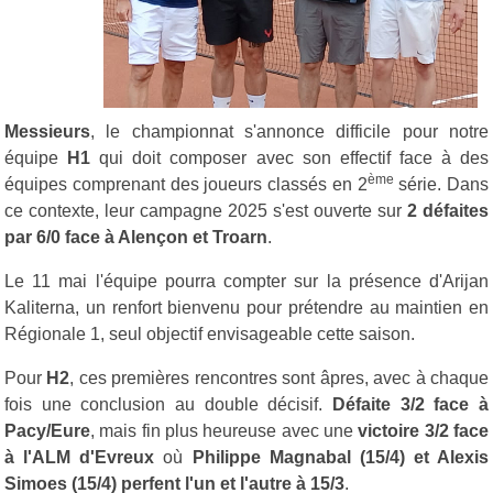
Messieurs
, le championnat s'annonce difficile pour notre
équipe
H1
qui doit composer avec son effectif face à des
ème
équipes comprenant des joueurs classés en 2
série. Dans
ce contexte, leur campagne 2025 s'est ouverte sur
2 défaites
par 6/0 face à Alençon et Troarn
.
Le 11 mai l'équipe pourra compter sur la présence d'Arijan
Kaliterna, un renfort bienvenu pour prétendre au maintien en
Régionale 1, seul objectif envisageable cette saison.
Pour
H2
, ces premières rencontres sont âpres, avec à chaque
fois une conclusion au double décisif.
Défaite 3/2 face à
Pacy/Eure
, mais fin plus heureuse avec une
victoire 3/2 face
à l'ALM d'Evreux
où
Philippe Magnabal (15/4) et Alexis
Simoes (15/4) perfent l'un et l'autre à 15/3
.