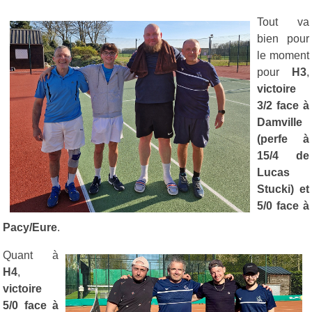
Tout va
bien pour
le moment
pour
H3
,
victoire
3/2 face à
Damville
(perfe à
15/4 de
Lucas
Stucki) et
5/0 face à
Pacy/Eure
.
Quant à
H4
,
victoire
5/0 face à