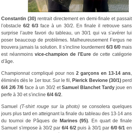
Constantin (30)
rentrait directement en demi-finale et passait
l'obstacle
6/2 6/3
face à un 30/2. En finale il retrouve sans
surprise l'autre favori du tableau, un 30/1 qui va s'avérer lui
poser beaucoup de problèmes. Malheureusement Fergus ne
trouvera jamais la solution. Il s'incline lourdement
6/3 6/0
mais
est néanmoins
vice-champion de l'Eure
de cette catégorie
d'âge.
Championnat compliqué pour nos
2 garçons en 13-14 ans
,
éliminés dès le 1er tour. Sur le fil,
Pierick Bevione (30/1)
perd
6/4 2/6 7/6
face à un 30/2 et
Samuel Blanchet Tardy
joue en
perfe à 30 et s'incline
6/4 6/2
.
Samuel
(T-shirt rouge sur la photo)
se consolera quelques
jours plus tard en atteignant la finale du tableau des 13-14 ans
du tournoi de Pâques de
Marines (95)
. En quart de finale
Samuel s'impose à 30/2 par
6/4 6/2
puis à 30/1 par
6/0 6/1
en