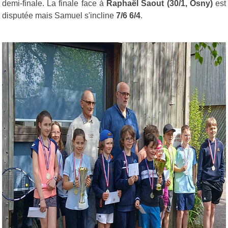
demi-finale. La finale face à
Raphaël Saout (30/1, Osny)
est
disputée mais Samuel s'incline
7/6 6/4
.