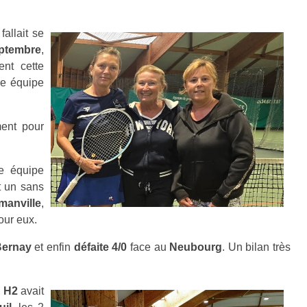
allait se
ptembre
,
nt cette
re équipe
ment pour
e équipe
t un sans
manville
,
pour eux.
ernay
et enfin
défaite 4/0
face au
Neubourg
. Un bilan très
e
H2
avait