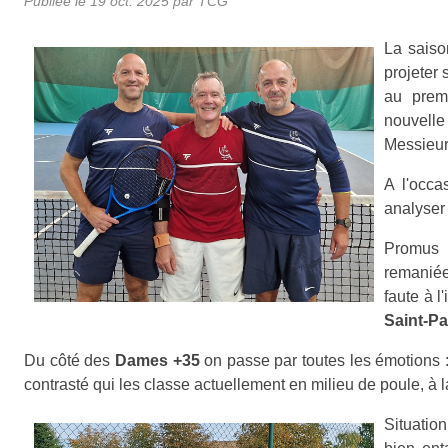
Publiée le
19 oct. 2025
par TCG
La saiso
projeter 
au prem
nouvelle
Messieur
A l'occa
analyser 
Promus 
remaniée 
faute à l
Saint-Pa
Du côté des
Dames +35
on passe par toutes les émotions 
contrasté qui les classe actuellement en milieu de poule, à 
Situation