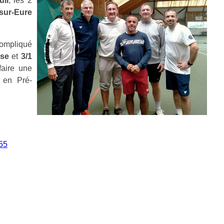
uil
, les 2
sur-Eure
compliqué
sse
et
3/1
faire une
 en Pré-
55