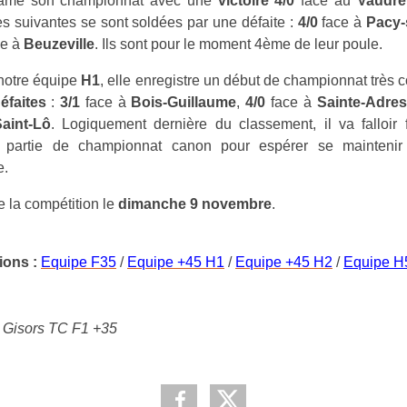
tamé son championnat avec une
victoire 4/0
face au
Vaudre
es suivantes se sont soldées par une défaite :
4/0
face à
Pacy-
ce à
Beuzeville
. Ils sont pour le moment 4ème de leur poule.
notre équipe
H1
, elle enregistre un début de championnat très 
éfaites
:
3/1
face à
Bois-Guillaume
,
4/0
face à
Sainte-Adre
aint-Lô
. Logiquement dernière du classement, il va falloir 
 partie de championnat canon pour espérer se maintenir
e.
e la compétition le
dimanche 9 novembre
.
ions :
Equipe F35
/
Equipe +45 H1
/
Equipe +45 H2
/
Equipe H
Gisors TC F1 +35