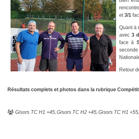
bien en
rencontr
et
3/1
fa
Quant à 
avec
3 d
face à
S
seconde
National
Retour d
Résultats complets et photos dans la rubrique Compétit
Gisors TC H1 +45
Gisors TC H2 +45
Gisors TC H1 +55