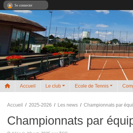
Panneau de gestion des cookies
Se connecter
Accueil
Le club
Ecole de Tennis
Comp
Accueil
2025-2026
Les news
Championnats par équip
Championnats par équipe