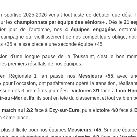
n sportive 2025-2026 venait tout juste de débuter que déjà il f
sur les
championnats par équipe des séniors+
. Dès le
21 se
ier jour de l'automne, nos
4 équipes engagées
entamaie
 campagne où, vieillissement de nos compétiteurs oblige, not
s +35 a laissé place à une seconde équipe +45.
sion d'une longue pause de la Toussaint, c'est le bon mo
les premiers résultats de nos équipes.
en Régionale 1 l'an passé, nos
Messieurs +55
, avec un
pour l'occasion, ont parfaitement opéré la transition, réalisan
'issue des 3 premières journées :
victoires 3/1
face à
Lion Her
ir-sur-Mer
et
Ifs
, ils sont en tête du classement et tout va bien 
:
match nul 2/2
face à
Ezy-sur-Eure
, puis
victoire 4/0
face à
B
la 4ème place.
 plus difficile pour nos équipes
Messieurs +45
. Si notre équip