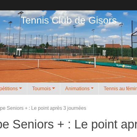
Tennis Club de Gisors
étitions
Tournois
Animations
Tennis au fémi
e Seniors + : Le point après 3 journées
 Seniors + : Le point ap