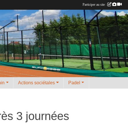
Participer au site :
nin
Actions sociétales
Padel
rès 3 journées