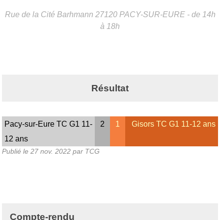
Rue de la Cité Barhmann
27120
PACY-SUR-EURE
- de 14h
à 18h
Résultat
Pacy-sur-Eure TC G1 11-
2
1
Gisors TC G1 11-12 ans
12 ans
Publié le
27 nov. 2022
par TCG
Compte-rendu