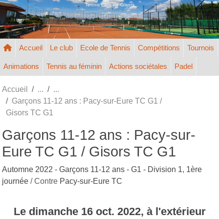
Panneau de gestion des cookies
Tennis Club de Gisors
Accueil
Le club
Ecole de Tennis
Compétitions
Tournois
Animations
Tennis au féminin
Actions sociétales
Padel
Accueil
Garçons 11-12 ans : Pacy-sur-Eure TC G1 /
Gisors TC G1
Garçons 11-12 ans : Pacy-sur-
Eure TC G1 / Gisors TC G1
Automne 2022 - Garçons 11-12 ans - G1 - Division 1, 1ère
journée
/ Contre
Pacy-sur-Eure TC
Le
dimanche
16
oct.
2022
, à l'extérieur