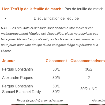
Lien Ten'Up de la feuille de match :
Pas de feuille de match
Disqualification de l'équipe
N.B. :
Les résultats ci-dessous sont donnés à titre indicatif car
malheureusement l'équipe est disqualifiée. Nous ne pouvions pas
faire jouer Alexandre qui n'avait pas le classement minimum requis
pour jouer dans une équipe d'une catégorie d'âge supérieure à la
sienne.
Joueur
Classement
Classement advers
Fergus Constantin
30/1
30/2
Alexandre Paques
30/5
?
Fergus Constantin
30/1
30/2 + NC
Samuel Blanchet Tardy
30/2
Fergus (à gauche) et son adversaire
Alexandre