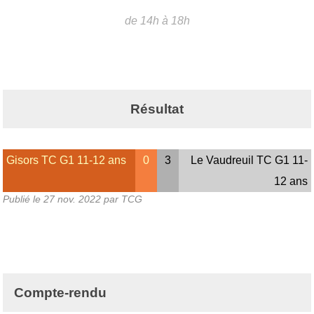
de 14h à 18h
Résultat
Gisors TC G1 11-12 ans
0
3
Le Vaudreuil TC G1 11-
12 ans
Publié le
27 nov. 2022
par TCG
Compte-rendu