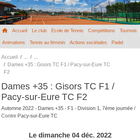
Panneau de gestion des cookies
Tennis Club de Gisors
Accueil
Le club
Ecole de Tennis
Compétitions
Tournois
Animations
Tennis au féminin
Actions sociétales
Padel
Accueil
Dames +35 : Gisors TC F1 / Pacy-sur-Eure TC
F2
Dames +35 : Gisors TC F1 /
Pacy-sur-Eure TC F2
Automne 2022 - Dames +35 - F1 - Division 1, 7ème journée
/
Contre
Pacy-sur-Eure TC
Le
dimanche
04
déc.
2022