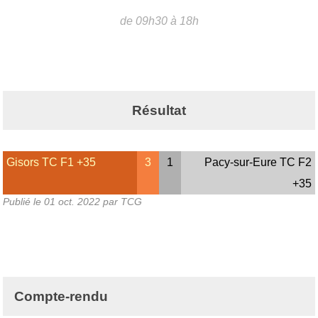
de 09h30 à 18h
Résultat
Gisors TC F1 +35
3
1
Pacy-sur-Eure TC F2
+35
Publié le
01 oct. 2022
par TCG
Compte-rendu