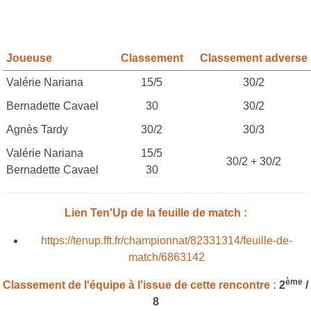
Joueuse
Classement
Classement adverse
Valérie Nariana
15/5
30/2
Bernadette Cavael
30
30/2
Agnès Tardy
30/2
30/3
Valérie Nariana
15/5
30/2 + 30/2
Bernadette Cavael
30
Lien Ten'Up de la feuille de match :
https://tenup.fft.fr/championnat/82331314/feuille-de-
match/6863142
ème
Classement de l'équipe à l'issue de cette rencontre :
2
/
8