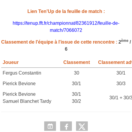
Lien Ten'Up de la feuille de match :
https://tenup.fft.fr/championnat/82361912/feuille-de-
match/7066072
ème
Classement de l'équipe à l'issue de cette rencontre :
2
/
6
Joueur
Classement
Classement ad
Fergus Constantin
30
30/1
Pierick Bevione
30/1
30/3
Pierick Bevione
30/1
30/1 + 30/
Samuel Blanchet Tardy
30/2