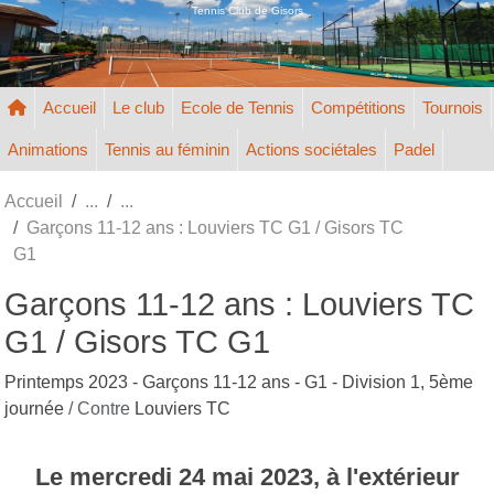
Panneau de gestion des cookies
Tennis Club de Gisors
Accueil
Le club
Ecole de Tennis
Compétitions
Tournois
Animations
Tennis au féminin
Actions sociétales
Padel
Accueil
Garçons 11-12 ans : Louviers TC G1 / Gisors TC
G1
Garçons 11-12 ans : Louviers TC
G1 / Gisors TC G1
Printemps 2023 - Garçons 11-12 ans - G1 - Division 1, 5ème
journée
/ Contre
Louviers TC
Le
mercredi
24
mai
2023
, à l'extérieur