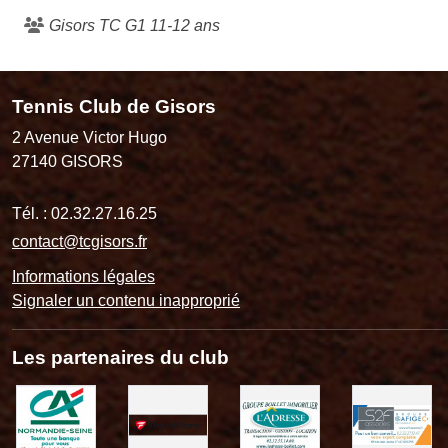
Gisors TC G1 11-12 ans
Tennis Club de Gisors
2 Avenue Victor Hugo
27140
GISORS
Tél. :
02.32.27.16.25
contact@tcgisors.fr
Informations légales
Signaler un contenu inapproprié
Les partenaires du club