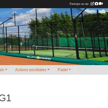
Participer au site :
nin
Actions sociétales
Padel
 G1