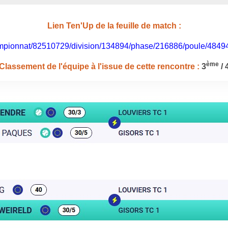
Lien Ten'Up de la feuille de match :
/championnat/82510729/division/134894/phase/216886/poule/484
ème
Classement de l'équipe à l'issue de cette rencontre :
3
/ 