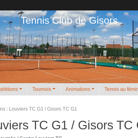
Tennis Club de Gisors
étitions
Tournois
Animations
Tennis au fémi
ns : Louviers TC G1 / Gisors TC G1
uviers TC G1 / Gisors TC