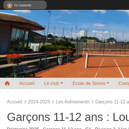
Panneau de gestion des cookies
Se connecter
Accueil
Le club
Ecole de Tennis
Comp
Accueil
2024-2025
Les évènements
Garçons 11-12 a
Garçons 11-12 ans : Lo