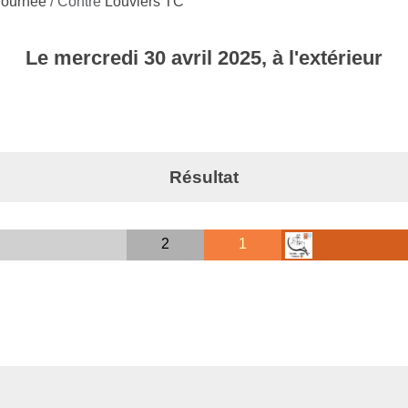
 journée
/ Contre
Louviers TC
Le
mercredi
30
avril
2025
, à l'extérieur
Résultat
2
1