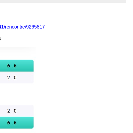
941/rencontre/9265817
4