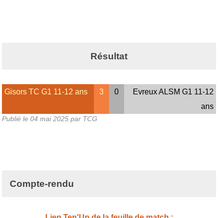
Résultat
Gisors TC G1 11-12 ans
3
0
Evreux ALSM G1 11-12
ans
Publié le
04 mai 2025
par TCG
Compte-rendu
Lien Ten'Up de la feuille de match :