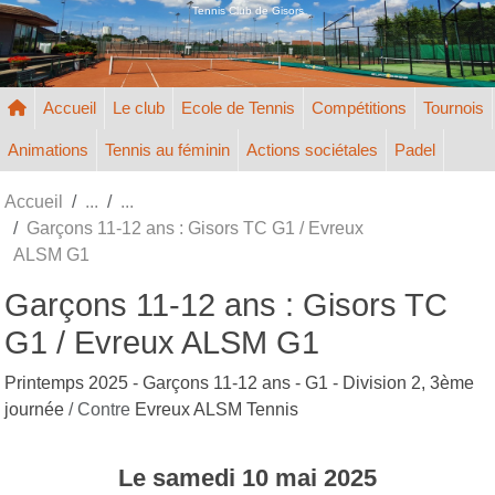
Panneau de gestion des cookies
Tennis Club de Gisors
Accueil
Le club
Ecole de Tennis
Compétitions
Tournois
Animations
Tennis au féminin
Actions sociétales
Padel
Accueil
Garçons 11-12 ans : Gisors TC G1 / Evreux
ALSM G1
Garçons 11-12 ans : Gisors TC
G1 / Evreux ALSM G1
Printemps 2025 - Garçons 11-12 ans - G1 - Division 2, 3ème
journée
/ Contre
Evreux ALSM Tennis
Le
samedi
10
mai
2025