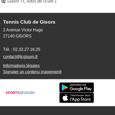
Gisors TC Ados de l'Eure 1
Tennis Club de Gisors
2 Avenue Victor Hugo
27140
GISORS
Tél. :
02.32.27.16.25
contact@tcgisors.fr
Informations légales
Signaler un contenu inapproprié
SPORTS
REGIONS