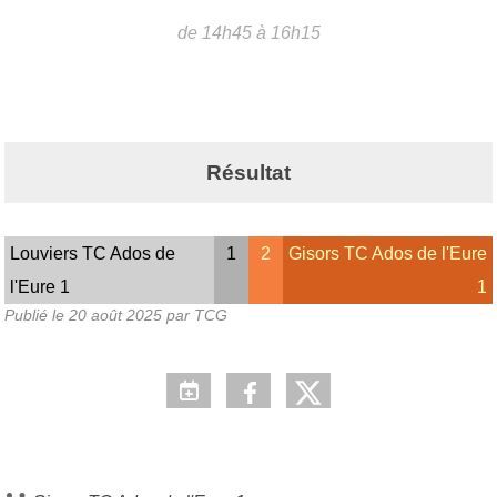
de 14h45 à 16h15
Résultat
Louviers TC Ados de
1
2
Gisors TC Ados de l'Eure
l'Eure 1
1
Publié le
20 août 2025
par TCG