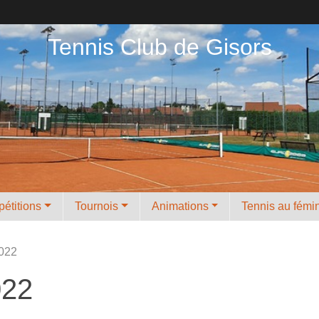
Tennis Club de Gisors
étitions
Tournois
Animations
Tennis au fémi
022
022