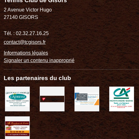
Tennis Club de Gisors
2 Avenue Victor Hugo
27140
GISORS
Tél. :
02.32.27.16.25
contact@tcgisors.fr
Informations légales
Signaler un contenu inapproprié
Les partenaires du club