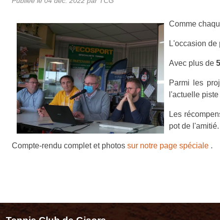
Publiée le
04 déc. 2022
par TCG
Comme chaque 
L'occasion de 
Avec plus de
Parmi les proj
l'actuelle piste
Les récompens
pot de l'amitié.
Compte-rendu complet et photos
sur notre page spéciale
.