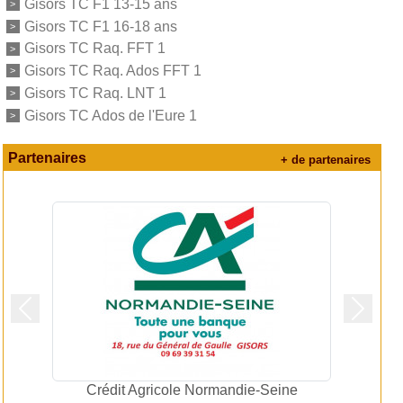
Gisors TC F1 13-15 ans
Gisors TC F1 16-18 ans
Gisors TC Raq. FFT 1
Gisors TC Raq. Ados FFT 1
Gisors TC Raq. LNT 1
Gisors TC Ados de l'Eure 1
Partenaires
+ de partenaires
Précedent
Suivan
S2F Associés - Groupe AFIGEC