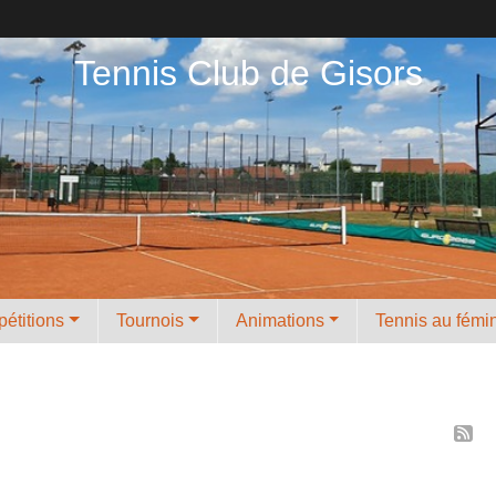
Tennis Club de Gisors
étitions
Tournois
Animations
Tennis au fémi