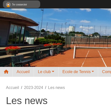
Panneau de gestion des cookies
Se connecter
Accueil
Le club
Ecole de Tennis
Comp
Accueil
2023-2024
Les news
Les news