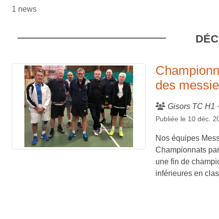
1 news
DÉC
Championna
des messie
Gisors TC H1 
Publiée le
10 déc. 2
Nos équipes Messi
Championnats par 
une fin de champi
inférieures en cla