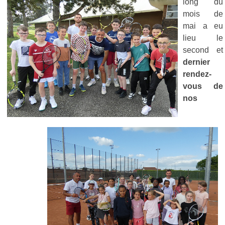
long du
mois de
mai a eu
lieu le
second et
dernier
rendez-
vous de
nos