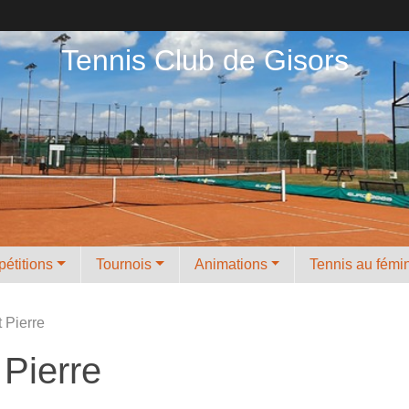
Tennis Club de Gisors
étitions
Tournois
Animations
Tennis au fémi
t Pierre
 Pierre