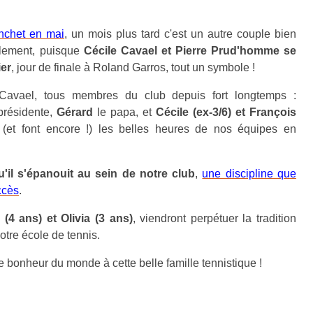
nchet en mai
, un mois plus tard c'est un autre couple bien
ellement, puisque
Cécile Cavael et Pierre Prud'homme se
ier
, jour de finale à Roland Garros, tout un symbole !
 Cavael, tous membres du club depuis fort longtemps :
présidente,
Gérard
le papa, et
Cécile (ex-3/6) et François
t (et font encore !) les belles heures de nos équipes en
u'il s'épanouit au sein de notre club
,
une discipline que
ccès
.
 (4 ans) et Olivia (3 ans)
, viendront perpétuer la tradition
notre école de tennis.
 bonheur du monde à cette belle famille tennistique !