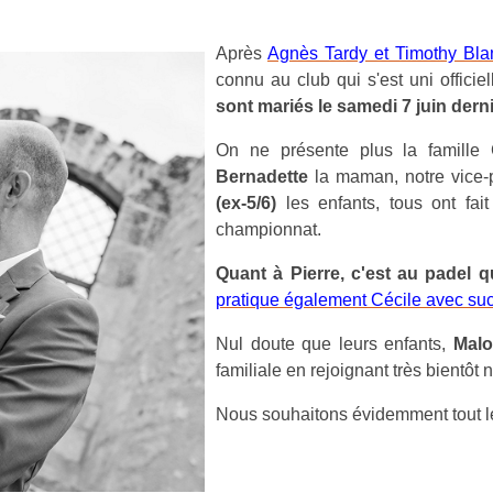
Après
Agnès Tardy et Timothy Bla
connu au club qui s'est uni offici
sont mariés le samedi 7 juin dern
On ne présente plus la famille
Bernadette
la maman, notre vice-
(ex-5/6)
les enfants, tous ont fai
championnat.
Quant à Pierre, c'est au padel q
pratique également Cécile avec su
Nul doute que leurs enfants,
Malo
familiale en rejoignant très bientôt 
Nous souhaitons évidemment tout le