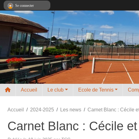
Panneau de gestion des cookies
Se connecter
Accueil
Le club
Ecole de Tennis
Comp
Accueil
2024-2025
Les news
Carnet Blanc : Cécile e
Carnet Blanc : Cécile et