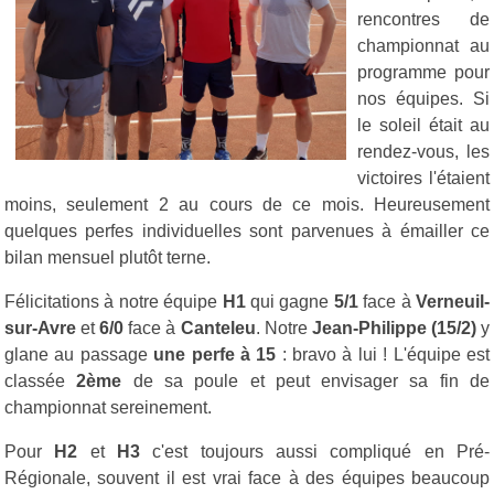
rencontres de
championnat au
programme pour
nos équipes. Si
le soleil était au
rendez-vous, les
victoires l'étaient
moins, seulement 2 au cours de ce mois. Heureusement
quelques perfes individuelles sont parvenues à émailler ce
bilan mensuel plutôt terne.
Félicitations à notre équipe
H1
qui gagne
5/1
face à
Verneuil-
sur-Avre
et
6/0
face à
Canteleu
. Notre
Jean-Philippe (15/2)
y
glane au passage
une perfe à 15
: bravo à lui ! L'équipe est
classée
2ème
de sa poule et peut envisager sa fin de
championnat sereinement.
Pour
H2
et
H3
c'est toujours aussi compliqué en Pré-
Régionale, souvent il est vrai face à des équipes beaucoup