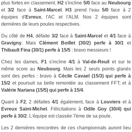
plus fortes en classement.
H2
s'incline
5/0
face au
Neubourg
et
3/2
face à
Saint-Marcel
.
H3
prend l'eau
5/0
face à 2
équipes d'
Evreux
, l'AC et l'ALM. Nos 2 équipes sont
dernières de leurs poules respectives.
Du côté de
H4
, défaite
3/2
face à
Saint-Marcel
et
4/1
face à
Gravigny
. Mais
Clément Boillet (30/2) perfe à 30/1
et
Thibault Fina (30/1) perfe à 15/5
: bravo messieurs !
Chez les dames,
F1
s'incline
4/1
à
Val-de-Reuil
et sur le
même score au
Neubourg
. Mais les 2 seuls points glanés
sont des perfes : bravo à
Cécile Cavael (15/3) qui perfe à
15/2
et poursuit sa belle remontée au classement FFT; et à
Valérie Nariana (15/5) qui perfe à 15/4
.
Quant à
F2
, 2 défaites
4/1
également, face à
Louviers
et à
Evreux Saint-Michel
. Félicitations à
Odile Goy (30/4) qui
perfe à 30/2
. L'équipe est classée 7ème de sa poule.
Les 2 dernières rencontres de ces championnats auront lieu