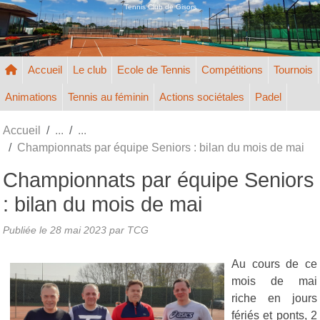
Panneau de gestion des cookies
Tennis Club de Gisors
Accueil
Le club
Ecole de Tennis
Compétitions
Tournois
Animations
Tennis au féminin
Actions sociétales
Padel
Accueil
Championnats par équipe Seniors : bilan du mois de mai
Championnats par équipe Seniors
: bilan du mois de mai
Publiée le
28 mai 2023
par TCG
Au cours de ce
mois de mai
riche en jours
fériés et ponts, 2