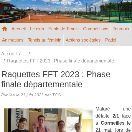
Panneau de gestion des cookies
Tennis Club de Gisors
Accueil
Le club
Ecole de Tennis
Compétitions
Tournois
Animations
Tennis au féminin
Actions sociétales
Padel
Accueil
Raquettes FFT 2023 : Phase finale départementale
Raquettes FFT 2023 : Phase
finale départementale
Publiée le
21 juin 2023
par TCG
Malgré une
défaite
2/1
face
à
Cormeilles
le
21 mai, lors de