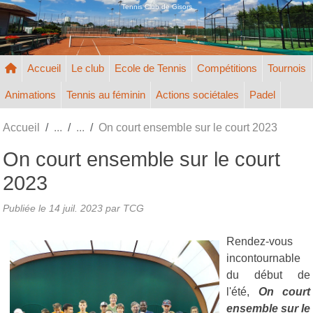
Panneau de gestion des cookies
Tennis Club de Gisors
Accueil
Le club
Ecole de Tennis
Compétitions
Tournois
Animations
Tennis au féminin
Actions sociétales
Padel
Accueil
On court ensemble sur le court 2023
On court ensemble sur le court
2023
Publiée le
14 juil. 2023
par TCG
Rendez-vous
incontournable
du début de
l'été,
On court
ensemble sur le