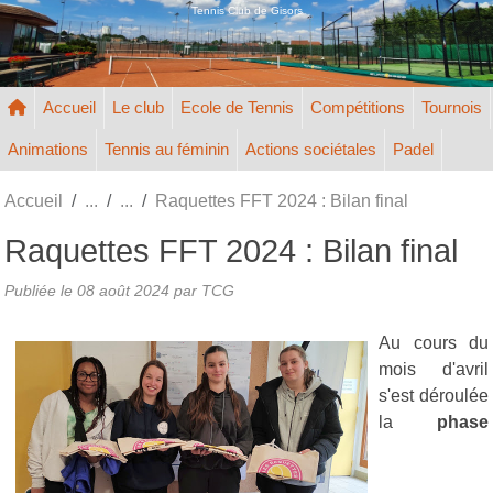
Panneau de gestion des cookies
Tennis Club de Gisors
Accueil
Le club
Ecole de Tennis
Compétitions
Tournois
Animations
Tennis au féminin
Actions sociétales
Padel
Accueil
Raquettes FFT 2024 : Bilan final
Raquettes FFT 2024 : Bilan final
Publiée le
08 août 2024
par TCG
Au cours du
mois d'avril
s'est déroulée
la
phase