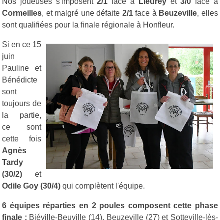
Nos joueuses s'imposent
2/1
face à
Lieurey
et
3/0
face à
Cormeilles
, et malgré une défaite
2/1
face à
Beuzeville
, elles
sont qualifiées pour la finale régionale à Honfleur.
Si en ce 15
juin
Pauline et
Bénédicte
sont
toujours de
la partie,
ce sont
cette fois
Agnès
Tardy
(30/2)
et
Odile Goy (30/4)
qui complètent l'équipe.
6 équipes réparties en 2 poules composent cette phase
finale :
Biéville-Beuville (14), Beuzeville (27) et Sotteville-lès-