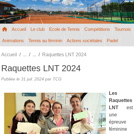
Panneau de gestion des cookies
Tennis Club de Gisors
Accueil
Le club
Ecole de Tennis
Compétitions
Tournois
Animations
Tennis au féminin
Actions sociétales
Padel
Accueil
Raquettes LNT 2024
Raquettes LNT 2024
Publiée le
31 juil. 2024
par TCG
Les
Raquettes
LNT
est
une
épreuve
féminine