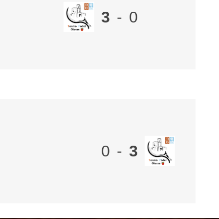
3
-
0
0
-
3