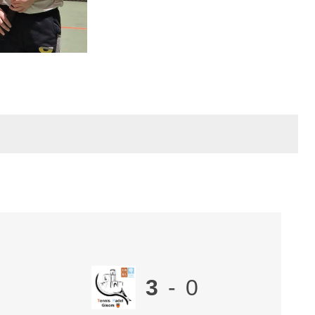
3
-
0